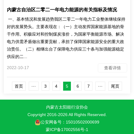
内蒙古自治区二零二一年电力能源的有关指标及情况
一、基本情况和发展趋势我区二零二一年电力工业整体继续保持
好的发展势头。主要表现在：（一）主动发挥国家能源基地的骨
干作用。积极应对和控制煤炭涨价，为国家平衡能源市场、解决
电力供需矛盾做出重要贡献，承担了保障国家能源安全的重大政
治责任。（二）相继出台了保障电力供应三十条与加强能源稳定
供应的二...
2022-10-17
查看详情
首页
···
3
4
5
6
7
···
尾页
内蒙古太阳能行业协会
Copyright 2016-
2026 All Rights Reserved.
公安网备号：15010502000699
蒙ICP备17002556号-1