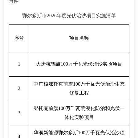
附件
鄂尔多斯市
2026
年度光伏治沙项目实施清单
序号
项目名称
（
1
大唐杭锦旗
100
万千瓦光伏治沙实验项目
中广核鄂托克前旗
100
万千瓦光伏治沙生态
2
修复工程
鄂托克前旗
100
万千瓦荒漠化防治和光伏一
3
体化实验项目
华润新能源鄂尔多斯
100
万千瓦光伏治沙项
4