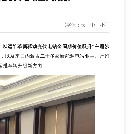
【字体：
大
中
小
】
—以运维革新驱动光伏电站全周期价值跃升"主题沙
可，以及来自内蒙古二
十多家
新能源电站业主、运维
运维车辆升级新方向。