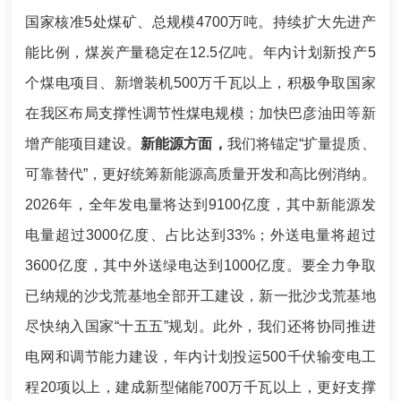
国家核准5处煤矿、总规模4700万吨。持续扩大先进产
能比例，煤炭产量稳定在12.5亿吨。年内计划新投产5
个煤电项目、新增装机500万千瓦以上，积极争取国家
在我区布局支撑性调节性煤电规模；加快巴彦油田等新
增产能项目建设。
新能源方面，
我们将锚定“扩量提质
、
可靠替代
”，更好统筹新能源高质量开发和高比例消纳。
2026年，全年发电量将达到9100亿度，其中新能源发
电量超过3000亿
度
、占比达到33%；外送电量将超过
3600亿
度
，其中外送绿电达到1000亿
度
。要全力争取
已纳规的沙戈荒基地全部开工建设，新一批沙戈荒基地
尽快纳入国家“十五五”规划。此外，我们还将协同推进
电网和调节能力建设，年内计划投运500千伏输变电工
程20项以上，建成新型储能700万千瓦以上，更好支撑