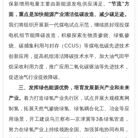
保新增用电量主要由新能源发电供应满足。
“节流”方
面，重点是加快能源产业清洁低碳改造、减少碳足迹。
我们将组织开展新一代煤电试点示范，继续抓好现役煤
电机组节能降碳改造，积极探索生物质掺烧、绿氨掺
烧、碳捕集利用与封存（CCUS）等煤电低碳先进技术
创新应用，提高机组清洁降碳技术水平。加大油气田甲
烷采收利用力度，推广应用二氧化碳驱油等先进技术，
促进油气行业提效降碳。
三、发挥绿色能源优势，培育发展新兴产业和未来
产业。
着力打造绿氢产业先行区，试点开展大规模离网
制氢，拓展天然气掺烧绿氢、绿氢耦合化工、冶金等应
用场景，开工建设乌兰察布—京津冀等3条绿氢管道，
努力在绿氢产业上持续领跑全国。加强算电协同布局，