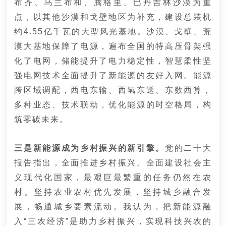
布齐、乌兰布和、腾格里、巴丹吉林沙漠为重
点，以其他沙漠和戈壁地区为补充，建设总装机
约4.55亿千瓦的大型风光基地。沙漠、戈壁、荒
漠大基地保障了电源，遍布全国的特高压骨架强
化了电网，储能提升了电力稳定性，智慧柔性坚
强电网技术全面提升了新能源的友好入网。能源
跨区域调配，西电东输、西氢东送、东数西算，
多种业态、技术联动，优化能源的时空格局，构
筑零碳未来。
三是新能源成为乡村振兴的新引擎。
党的
二十大
报告指出，全面推进乡村振兴。全面建设社会主
义现代化国家，最艰巨最繁重的任务仍然在农
村。坚持农业农村优先发展，坚持城乡融合发
展，畅通城乡要素流动。
我认为，把新能源融
入“三农经济”是助力乡村振兴，实现科技兴农的