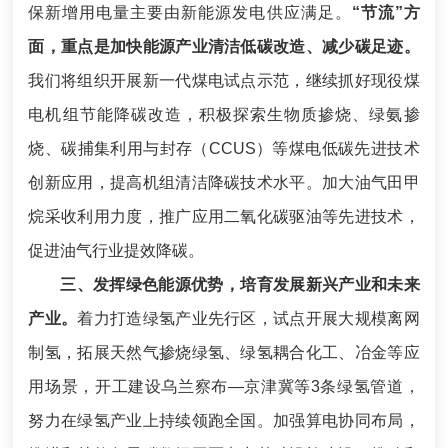
保新增用电量主要由新能源发电供应满足。
“节流”方
面，重点是加快能源产业清洁低碳改造、减少碳足迹。
我们将组织开展新一代煤电试点示范，继续抓好现役煤
电机组节能降碳改造，积极探索生物质掺烧、绿氨掺
烧、碳捕集利用与封存（CCUS）等煤电低碳先进技术
创新应用，提高机组清洁降碳技术水平。加大油气田甲
烷采收利用力度，推广应用二氧化碳驱油等先进技术，
促进油气行业提效降碳。
三、发挥绿色能源优势，培育发展新兴产业和未来
产业。
着力打造绿氢产业先行区，试点开展大规模离网
制氢，拓展天然气掺烧绿氢、绿氢耦合化工、冶金等应
用场景，开工建设乌兰察布—京津冀等3条绿氢管道，
努力在绿氢产业上持续领跑全国。加强算电协同布局，