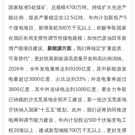
国家核准5处煤矿、总规模4700万吨。持续扩大先进产
能比例，煤炭产量稳定在12.5亿吨。年内计划新投产5
个煤电项目、新增装机500万千瓦以上，积极争取国家
在我区布局支撑性调节性煤电规模；加快巴彦油田等新
增产能项目建设。
新能源方面，
我们将锚定“扩量提质
、
可靠替代
”，更好统筹新能源高质量开发和高比例消纳。
2026年，全年发电量将达到9100亿度，其中新能源发
电量超过3000亿
度
、占比达到33%；外送电量将超过
3600亿
度
，其中外送绿电达到1000亿
度
。要全力争取
已纳规的沙戈荒基地全部开工建设，新一批沙戈荒基地
尽快纳入国家“十五五”规划。此外，我们还将协同推进
电网和调节能力建设，年内计划投运500千伏输变电工
程20项以上，建成新型储能700万千瓦以上，更好支撑