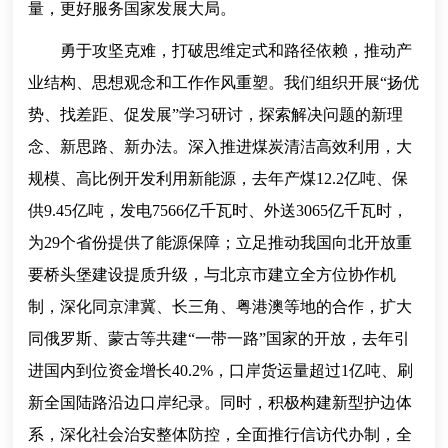
量，更好服务国家发展大局。
勇于攻坚克难，打破思维定式和路径依赖，推动产
业结构、思想观念和工作作风重塑。我们组织开展“扬优
势、找差距、促发展”学习研讨，探索解决问题的新理
念、新思路、新办法。深入推进煤炭清洁高效利用，大
规模、高比例开发利用新能源，去年产煤12.2亿吨、保
供9.45亿吨，发电7566亿千瓦时、外送3065亿千瓦时，
为29个省份提供了能源保障；立足推动我国向北开放重
要桥头堡建设提质升级，与北京市建立全方位协作机
制，深化同京津冀、长三角、粤港澳等地的合作，扩大
同俄罗斯、蒙古等共建“一带一路”国家的开放，去年引
进国内到位资金增长40.2%，口岸货运量超过1亿吨、刷
新全国陆路沿边口岸纪录。同时，积极构建新型护边体
系，深化社会治安整体防控，全面推行信访代办制，全