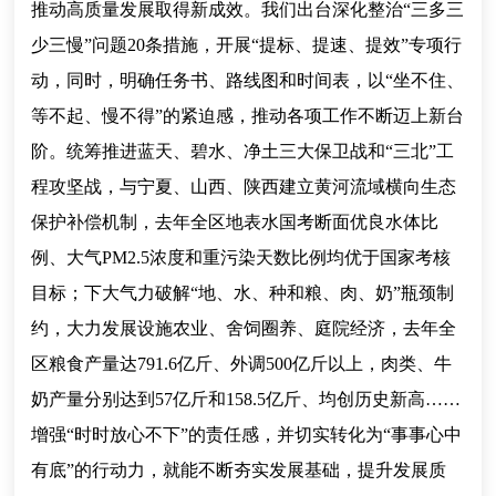
推动高质量发展取得新成效。我们出台深化整治“三多三
少三慢”问题20条措施，开展“提标、提速、提效”专项行
动，同时，明确任务书、路线图和时间表，以“坐不住、
等不起、慢不得”的紧迫感，推动各项工作不断迈上新台
阶。统筹推进蓝天、碧水、净土三大保卫战和“三北”工
程攻坚战，与宁夏、山西、陕西建立黄河流域横向生态
保护补偿机制，去年全区地表水国考断面优良水体比
例、大气PM2.5浓度和重污染天数比例均优于国家考核
目标；下大气力破解“地、水、种和粮、肉、奶”瓶颈制
约，大力发展设施农业、舍饲圈养、庭院经济，去年全
区粮食产量达791.6亿斤、外调500亿斤以上，肉类、牛
奶产量分别达到57亿斤和158.5亿斤、均创历史新高……
增强“时时放心不下”的责任感，并切实转化为“事事心中
有底”的行动力，就能不断夯实发展基础，提升发展质